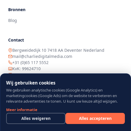
Bronnen
Blog
Contact
Bergweidedijk 10 7418 AA Deventer Nederland
mail@charliedigitalmedia.com
+31 (0)65 117 5552
KvK: 99624710
BTW: 8690.66.080.B.01
IBAN: NL 90 RABO 0170 9345 51
Wij gebruiken cookies
We gebruiken analytische cookies (Google Analytics) en
marketingcookies (Google Ads) om de website te verbeteren en
relevante advertenties te tonen. U kunt uw keuze altijd wijzigen.
©
2026
Charlie Digital Media B.V. · KVK: 99624710 ·
Alle rechten
Meer informatie
voorbehouden.
Alles weigeren
Alles accepteren
Privacybeleid
Gebruiksvoorwaarden
Cookiebeleid
Cookievoorkeuren