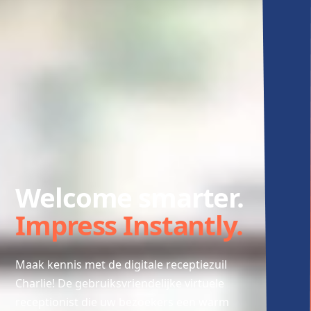
Welcome smarter.
Impress Instantly.
Maak kennis met de digitale receptiezuil
Charlie! De gebruiksvriendelijke virtuele
receptionist die uw bezoekers een warm