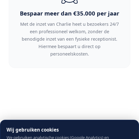
Bespaar meer dan €35.000 per jaar
Met de inzet van Charlie heet u bezoekers 24/7
een professioneel welkom, zonder de
benodigde inzet van een fysieke receptionist.
Hiermee bespaart u direct op
personeelskosten.
Hoe werkt onze
digitale
Wij gebruiken cookies
We gebruiken analytische cookies (Google Analytics) en