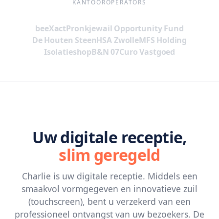
KANTOOROPERATORS
beeXact
Pronkjewail Opportunity Fund
De Houten Steen
HSA Zwolle
MFS Holding
Isolatieshop
B&N 07
Curo Vastgoed
Uw digitale receptie,
slim geregeld
Charlie is uw digitale receptie. Middels een
smaakvol vormgegeven en innovatieve zuil
(touchscreen), bent u verzekerd van een
professioneel ontvangst van uw bezoekers. De